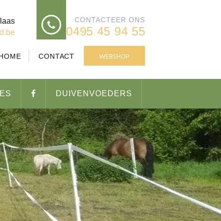
CONTACTEER ONS
laas
0495 45 94 55
ed.be
WEBSHOP
HOME
CONTACT
IES
DUIVENVOEDERS